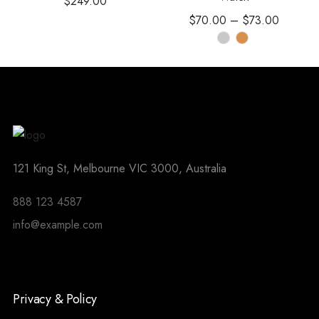
$
249.00
$
70.00
–
$
73.00
121 King St, Melbourne VIC 3000, Australia
888 123 4587
info@example.com
Privacy & Policy