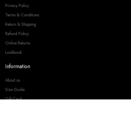
Privacy Policy
Terms & Conditions
Return & Shipping
Refund Policy
Online Returns
Lookbook
Information
About us
Size Guide
Gift Card
FAQs
Contact Us